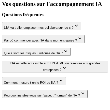
Vos questions sur l'accompagnement IA
Questions fréquentes
keyboard_arrow_down
L'IA va-t-elle remplacer mes collaborateur·ice·s ?
keyboard_arrow_down
Par où commencer avec l'IA dans mon entreprise ?
keyboard_arrow_down
Quels sont les risques juridiques de l'IA ?
L'IA est-elle accessible aux TPE/PME ou réservée aux grandes
keyboard_arrow_down
entreprises ?
keyboard_arrow_down
Comment mesure-t-on le ROI de l'IA ?
keyboard_arrow_down
Pourquoi insistez-vous sur l'aspect "humain" de l'IA ?