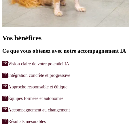
Vos bénéfices
Ce que vous obtenez avec notre
accompagnement IA
arrow_forward
Vision claire de votre potentiel IA
arrow_forward
Intégration concrète et progressive
arrow_forward
Approche responsable et éthique
arrow_forward
Équipes formées et autonomes
arrow_forward
Accompagnement au changement
arrow_forward
Résultats mesurables