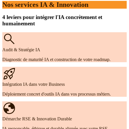
Nos services IA & Innovation
4 leviers pour intégrer l'IA concrètement et
humainement
search
Audit & Stratégie IA
Diagnostic de maturité IA et construction de votre roadmap.
rocket_launch
Intégration IA dans votre Business
Déploiement concret d'outils IA dans vos processus métiers.
globe
Démarche RSE & Innovation Durable
IA responsable, éthique et durable alignée avec votre RSE.